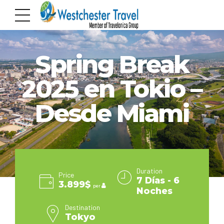
TOKYO
Spring Break
2025 en Tokio –
Desde Miami
Duration
Price
7 Días - 6
3.899$
per
Noches
Destination
Tokyo