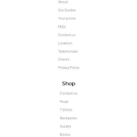
About
Our Guides
Tour prices
FAQs
Contact us
Location
Testimonials
Clients
Privacy Policy
Shop
Contact us
Mugs
T Shirts
Backpacks
Guides
Books