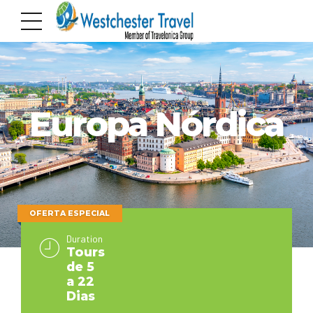
Europa Nórdica
OFERTA ESPECIAL
Duration
Tours
de 5
a 22
Dias