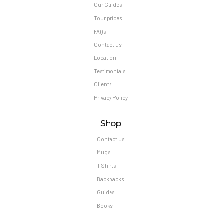
Our Guides
Tour prices
FAQs
Contact us
Location
Testimonials
Clients
Privacy Policy
Shop
Contact us
Mugs
T Shirts
Backpacks
Guides
Books