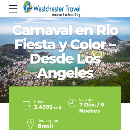
RIO DE JANEIRO
Carnaval en Rio
Fiesta y Color –
Desde Los
Angeles
Duration
Price
7 Días / 6
3.459$
per
Noches
Destination
Brasil